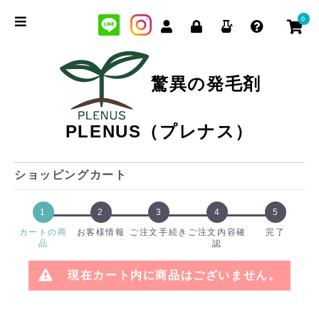
0
驚異の発毛剤
PLENUS（プレナス）
ショッピングカート
1
2
3
4
5
カートの商
お客様情報
ご注文手続き
ご注文内容確
完了
品
認
現在カート内に商品はございません。